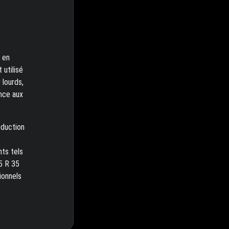
 en
 utilisé
 lourds,
ance aux
éduction
nts tels
.5 R 35
ionnels