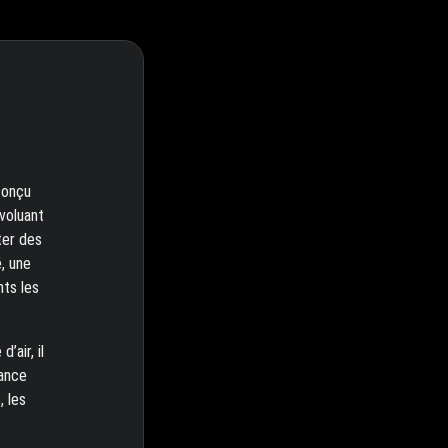
conçu
évoluant
ter des
, une
nts les
’air, il
mance
, les