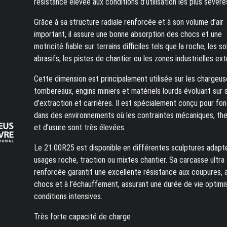
résistance élevée aux conditions d’utilisation les plus sévère
Grâce à sa structure radiale renforcée et à son volume d’air
important, il assure une bonne absorption des chocs et une
motricité fiable sur terrains difficiles tels que la roche, les so
abrasifs, les pistes de chantier ou les zones industrielles ex
Cette dimension est principalement utilisée sur les chargeus
tombereaux, engins miniers et matériels lourds évoluant sur 
d’extraction et carrières. Il est spécialement conçu pour fo
dans des environnements où les contraintes mécaniques, th
et d’usure sont très élevées.
Le 21.00R25 est disponible en différentes sculptures adapt
usages roche, traction ou mixtes chantier. Sa carcasse ultra
renforcée garantit une excellente résistance aux coupures, 
chocs et à l’échauffement, assurant une durée de vie optimi
conditions intensives.
Très forte capacité de charge