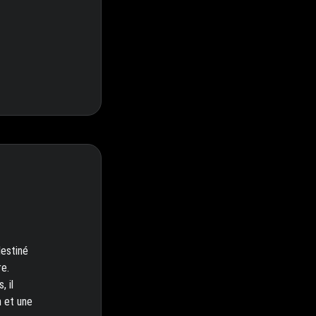
estiné
re.
 il
n et une