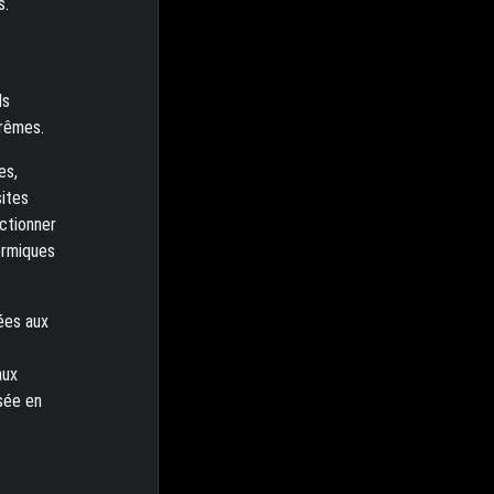
s.
ls
trêmes.
es,
sites
nctionner
ermiques
ées aux
aux
sée en