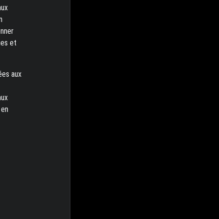
aux
n
onner
ues et
ées aux
aux
 en