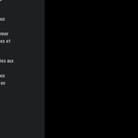
aux
onner
ues et
ées aux
aux
 en