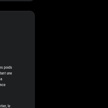
es poids
itant une
sa
ence
tier, le