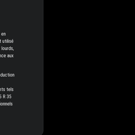
 en
 utilisé
 lourds,
ance aux
éduction
nts tels
.5 R 35
ionnels