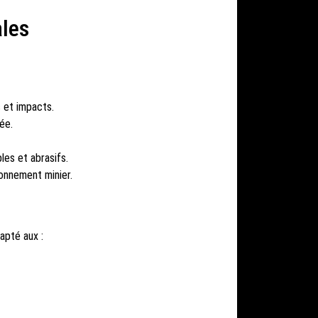
ales
 et impacts.
ée.
les et abrasifs.
ronnement minier.
apté aux :