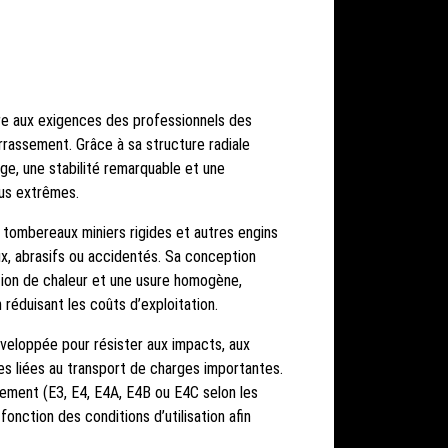
9
re aux exigences des professionnels des
rrassement. Grâce à sa structure radiale
rge, une stabilité remarquable et une
lus extrêmes.
s tombereaux miniers rigides et autres engins
ux, abrasifs ou accidentés. Sa conception
ation de chaleur et une usure homogène,
n réduisant les coûts d’exploitation.
veloppée pour résister aux impacts, aux
es liées au transport de charges importantes.
lement (E3, E4, E4A, E4B ou E4C selon les
onction des conditions d’utilisation afin