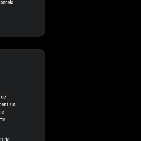
ionnels
 de
ement sur
une
rte
rt de