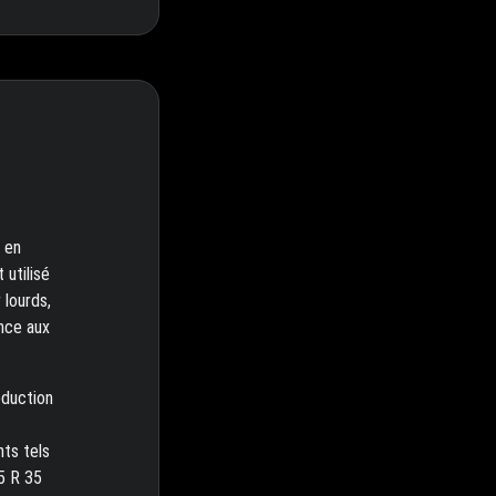
 en
 utilisé
 lourds,
ance aux
éduction
nts tels
.5 R 35