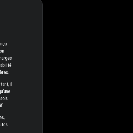
onçu
ion
charges
abilité
ères.
ant, il
qu’une
 sols
f.
es,
sites