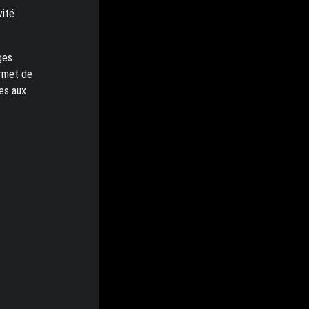
vité
ges
ermet de
es aux