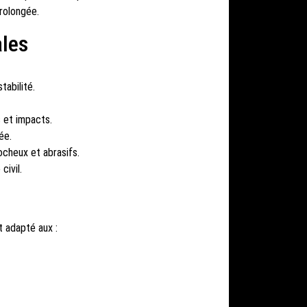
rolongée.
ales
tabilité.
 et impacts.
ée.
ocheux et abrasifs.
civil.
t adapté aux :