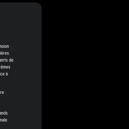
nsion
ières.
ments de
trêmes
nce à
ure
rands
male.