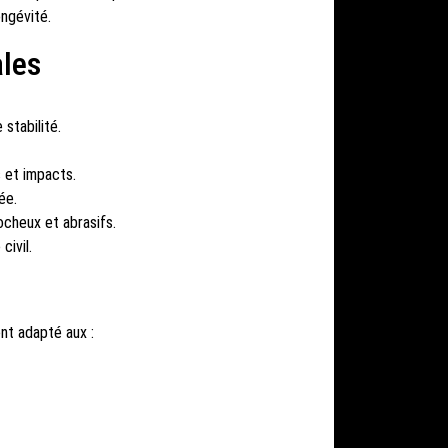
ongévité.
ales
stabilité.
 et impacts.
ée.
ocheux et abrasifs.
civil.
nt adapté aux :