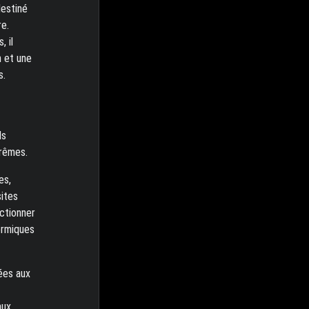
estiné
re.
 il
n et une
s.
ls
trêmes.
es,
sites
nctionner
ermiques
ées aux
aux