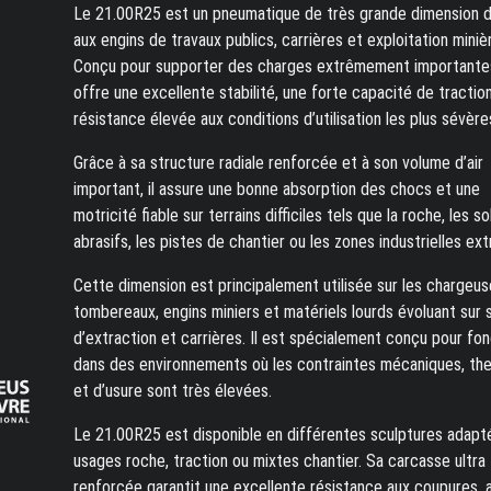
Le 21.00R25 est un pneumatique de très grande dimension d
aux engins de travaux publics, carrières et exploitation miniè
Conçu pour supporter des charges extrêmement importantes,
offre une excellente stabilité, une forte capacité de tractio
résistance élevée aux conditions d’utilisation les plus sévère
Grâce à sa structure radiale renforcée et à son volume d’air
important, il assure une bonne absorption des chocs et une
motricité fiable sur terrains difficiles tels que la roche, les so
abrasifs, les pistes de chantier ou les zones industrielles ex
Cette dimension est principalement utilisée sur les chargeus
tombereaux, engins miniers et matériels lourds évoluant sur 
d’extraction et carrières. Il est spécialement conçu pour fo
dans des environnements où les contraintes mécaniques, th
et d’usure sont très élevées.
Le 21.00R25 est disponible en différentes sculptures adapt
usages roche, traction ou mixtes chantier. Sa carcasse ultra
renforcée garantit une excellente résistance aux coupures, 