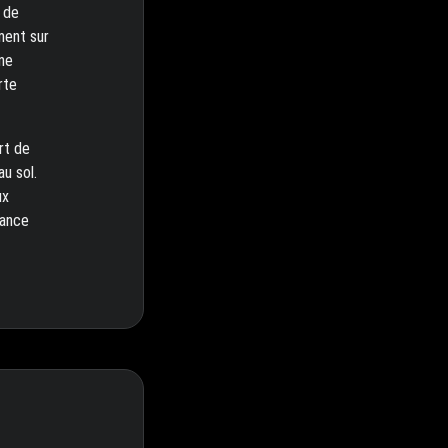
 de
ement sur
une
rte
rt de
au sol.
ux
mance