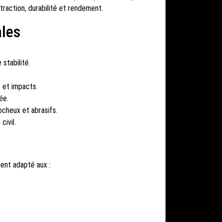
traction, durabilité et rendement.
ales
stabilité.
 et impacts.
ée.
ocheux et abrasifs.
civil.
ent adapté aux :