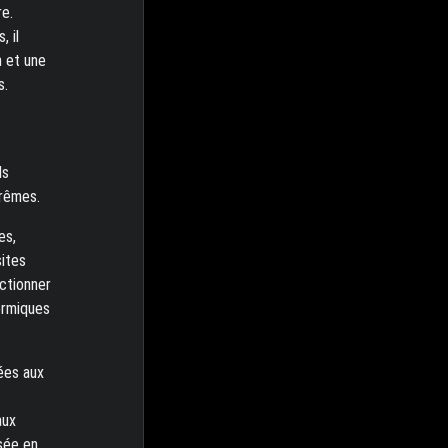
re.
 il
n et une
s.
ls
trêmes.
es,
sites
nctionner
ermiques
ées aux
aux
sée en