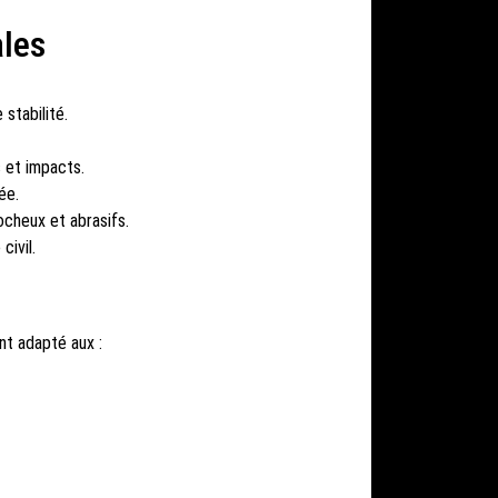
ales
stabilité.
 et impacts.
ée.
ocheux et abrasifs.
civil.
nt adapté aux :