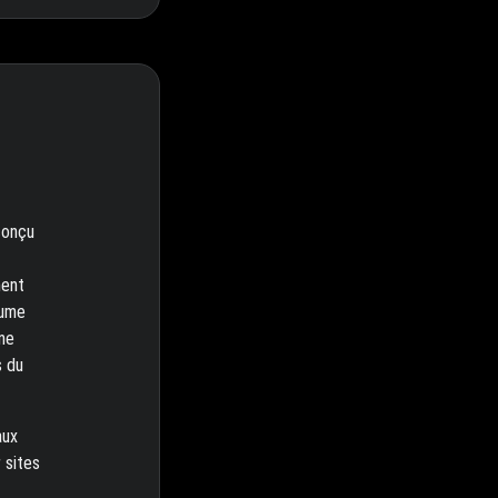
conçu
ment
lume
nne
s du
aux
 sites