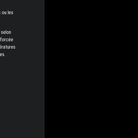
 ou les
 selon
nforcée
ératures
es.