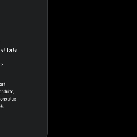
t
 et forte
re
ort
onduite,
constitue
é,