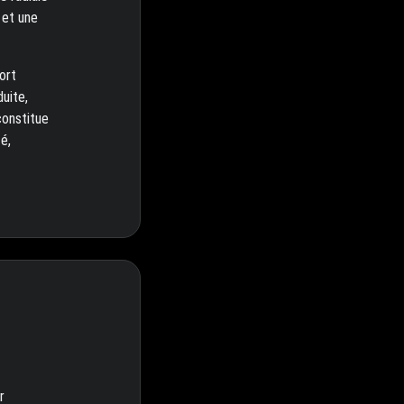
 et une
ort
uite,
constitue
é,
r