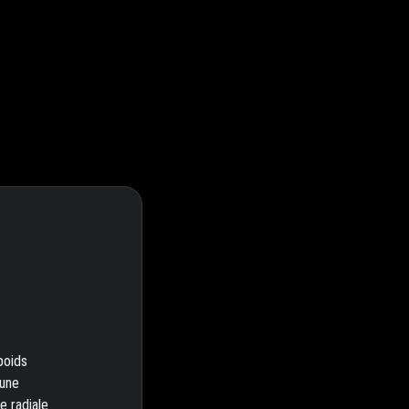
poids
 une
e radiale