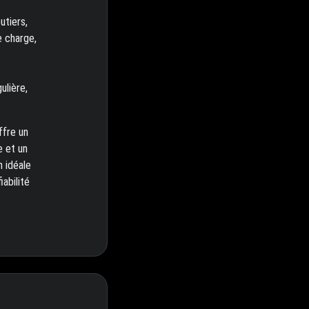
utiers,
e charge,
ulière,
ffre un
e et un
n idéale
abilité