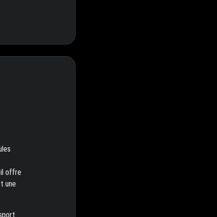
ules
il offre
et une
nsport