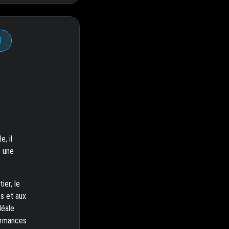
d
, il
t une
ier, le
ts et aux
déale
formances