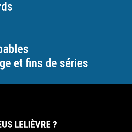
rds
pables
e et fins de séries
US LELIÈVRE ?