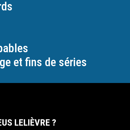
rds
pables
e et fins de séries
US LELIÈVRE ?