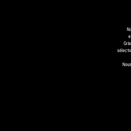
No
e
Grâ
sélecti
Nous