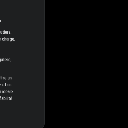
r
utiers,
e charge,
ulière,
ffre un
e et un
n idéale
abilité