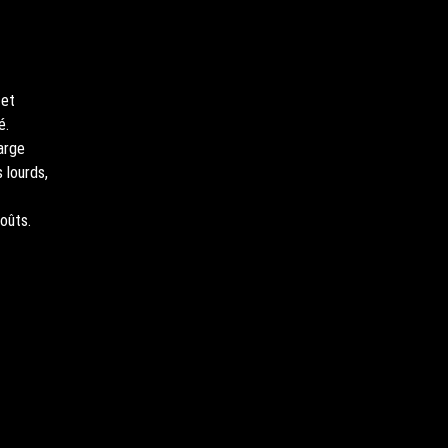
 et
é.
arge
 lourds,
oûts.