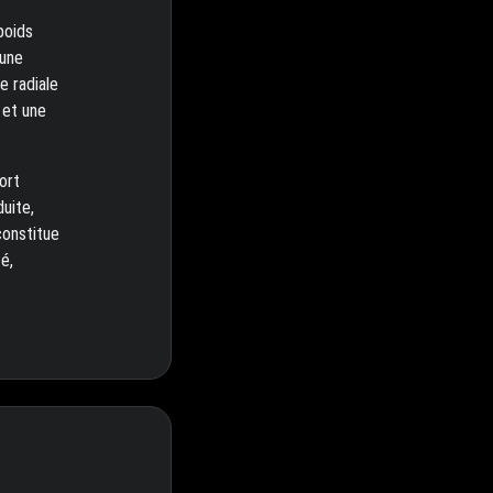
poids
 une
e radiale
 et une
ort
uite,
constitue
é,