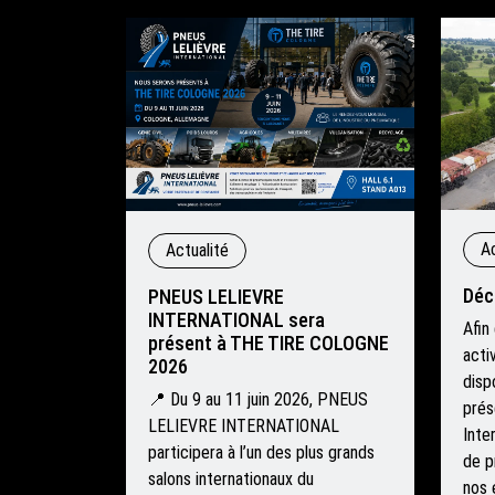
Ac
Actualité
Déc
PNEUS LELIEVRE
INTERNATIONAL sera
Afin
présent à THE TIRE COLOGNE
acti
2026
disp
📍 Du 9 au 11 juin 2026, PNEUS
prés
LELIEVRE INTERNATIONAL
Inte
participera à l’un des plus grands
de p
salons internationaux du
nos 