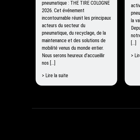
pneumatique : THE TIRE COLOGNE
acti
2026. Cet événement
pneu
incontournable réunit les principaux
la v
acteurs du secteur du
Depu
pneumatique, du recyclage, de la
notr
maintenance et des solutions de
[…]
mobilité venus du monde entier.
Nous serons heureux d’accueillir
> Lir
nos […]
> Lire la suite