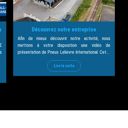
a
Découvrez notre entreprise
Afin de mieux découvrir notre activité, nous
E
mettons à votre disposition une vidéo de
s
présentation de Pneus Lelievre International. Cette
E
vidéo permet de présenter notre savoir-faire, nos
e
équipements ainsi que nos activités dans le
Lire la suite
u
domaine du pneumatique, de la collecte et de la
t
valorisation des pneus usagés. Depuis de
.
nombreuses années, notre entreprise accompagne
les […]