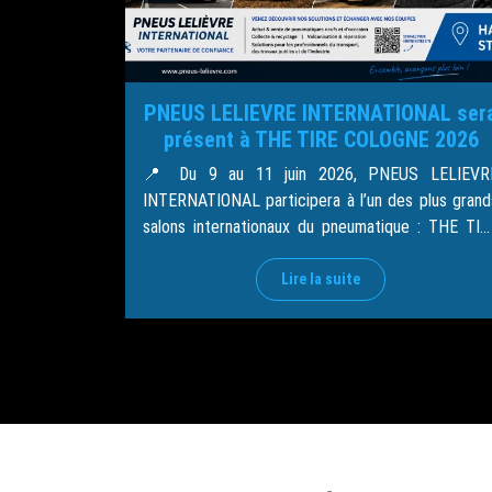
PNEUS LELIEVRE INTERNATIONAL ser
présent à THE TIRE COLOGNE 2026
📍 Du 9 au 11 juin 2026, PNEUS LELIEVR
INTERNATIONAL participera à l’un des plus grand
salons internationaux du pneumatique : THE TIR
COLOGNE 2026. Cet événement incontournabl
réunit les principaux acteurs du secteur d
Lire la suite
pneumatique, du recyclage, de la maintenance e
des solutions de mobilité venus du monde entier
Nous serons heureux d’accueillir nos […]