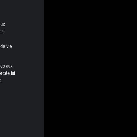
aux
es
 de vie
ées aux
rcée lui
x