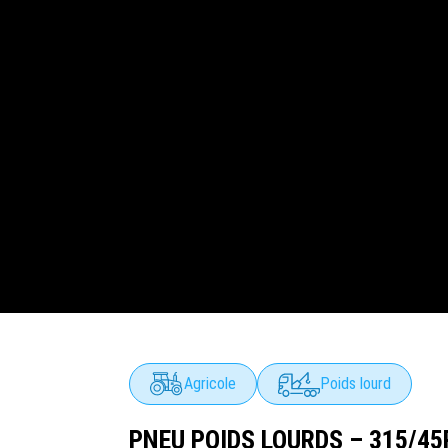
Agricole
Poids lourd
PNEU POIDS LOURDS – 315/45