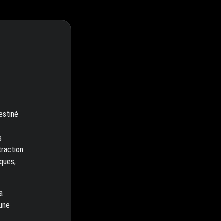
estiné
s
traction
ques,
a
 une
s