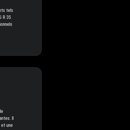
nts tels
.5 R 35
ionnels
de
ntes. Il
 et une