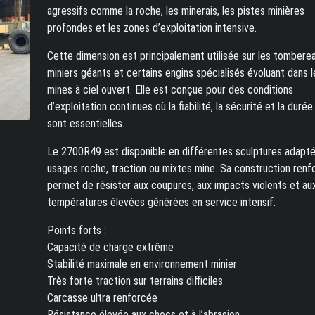
agressifs comme la roche, les minerais, les pistes minières
profondes et les zones d’exploitation intensive.
Cette dimension est principalement utilisée sur les tombere
miniers géants et certains engins spécialisés évoluant dans l
mines à ciel ouvert. Elle est conçue pour des conditions
d’exploitation continues où la fiabilité, la sécurité et la durée
sont essentielles.
Le 2700R49 est disponible en différentes sculptures adapt
usages roche, traction ou mixtes mine. Sa construction renfo
permet de résister aux coupures, aux impacts violents et au
températures élevées générées en service intensif.
Points forts :
Capacité de charge extrême
Stabilité maximale en environnement minier
Très forte traction sur terrains difficiles
Carcasse ultra renforcée
Résistance élevée aux chocs et à l’abrasion