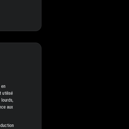
 en
 utilisé
 lourds,
ance aux
éduction