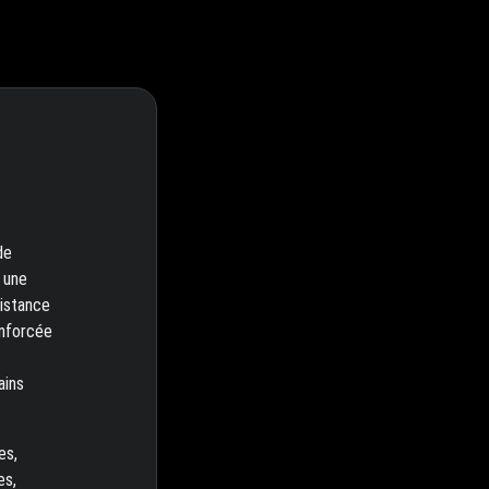
de
t une
sistance
enforcée
ains
es,
es,