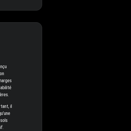
onçu
ion
charges
abilité
ères.
ant, il
qu’une
 sols
f.