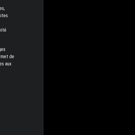
es,
sites
vité
ges
ermet de
es aux