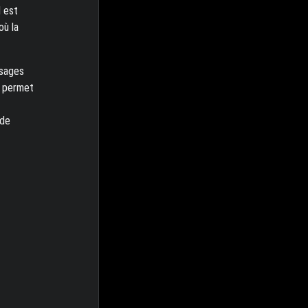
l est
où la
usages
i permet
 de