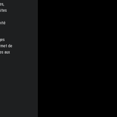
es,
sites
vité
ges
ermet de
es aux