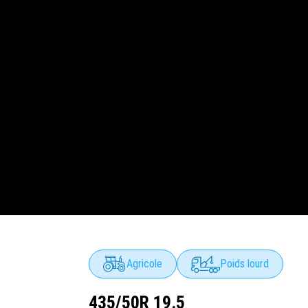
Agricole
Poids lourd
435/50R 19.5