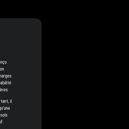
onçu
ion
charges
abilité
ères.
ant, il
qu’une
 sols
f.