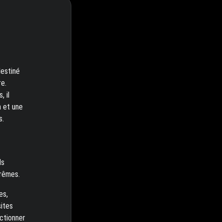
estiné
re.
 il
n et une
s.
ls
trêmes.
es,
sites
nctionner