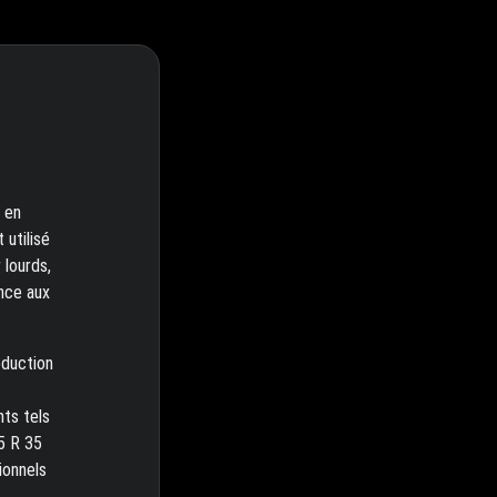
 en
 utilisé
 lourds,
ance aux
éduction
nts tels
.5 R 35
ionnels