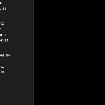
mance
, les
aux
n
onner
ues et
ées aux
aux
 en