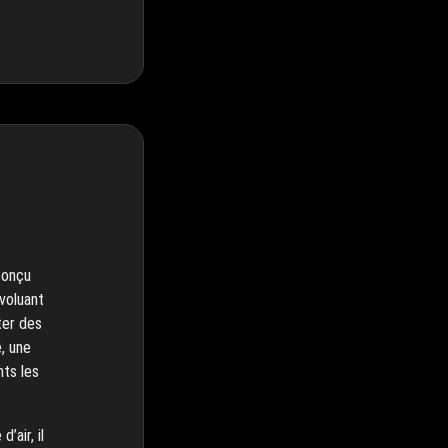
conçu
évoluant
ter des
, une
nts les
’air, il